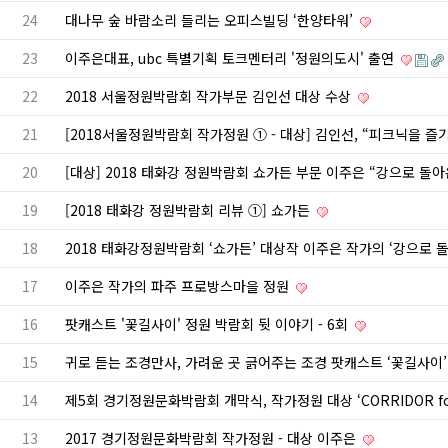
24
대나무 숲 바람소리 들리는 오피스빌딩 ‘한양타워’
23
이주은대표, ubc 특별기획 토크멘터리 '정원의도시' 출연
22
2018 서울정원박람회 작가부문 김인선 대상 수상
21
[2018서울정원박람회 작가정원 ① - 대상] 김인선, “피크닉을 즐
20
[대상] 2018 태화강 정원박람회 쇼가든 부문 이주은 “강으로 돌아온 
19
[2018 태화강 정원박람회 리뷰 ①] 쇼가든
18
2018 태화강정원박람회 ‘쇼가든’ 대상작 이주은 작가의 ‘강으로 
17
이주은 작가의 파주 프로방스마을 정원
16
팟캐스트 '꽃길사이' 정원 박람회 뒷 이야기 - 6회
15
귀로 듣는 조경만사, 가려운 곳 긁어주는 조경 팟캐스트 ‘꽃길사이
14
제5회 경기정원문화박람회 개막식, 작가정원 대상 ‘CORRIDOR fo
13
2017 경기정원문화박람회 작가정원 - 대상 이주은